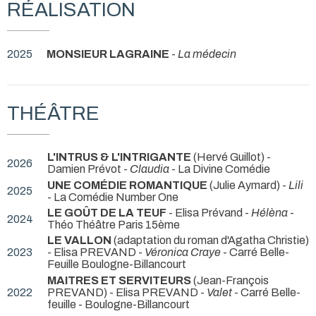
RÉALISATION
2025
MONSIEUR LAGRAINE
-
La médecin
THÉÂTRE
L'INTRUS & L'INTRIGANTE
(Hervé Guillot) -
2026
Damien Prévot -
Claudia
- La Divine Comédie
UNE COMÉDIE ROMANTIQUE
(Julie Aymard) -
Lili
2025
- La Comédie Number One
LE GOÛT DE LA TEUF
- Elisa Prévand -
Hélèna
-
2024
Théo Théâtre Paris 15ème
LE VALLON
(adaptation du roman d'Agatha Christie)
2023
- Elisa PREVAND -
Véronica Craye
- Carré Belle-
Feuille Boulogne-Billancourt
MAITRES ET SERVITEURS
(Jean-François
2022
PREVAND) - Elisa PREVAND -
Valet
- Carré Belle-
feuille - Boulogne-Billancourt