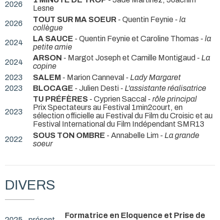
2026
Lesne
TOUT SUR MA SOEUR
- Quentin Feynie -
la
2026
collègue
LA SAUCE
- Quentin Feynie et Caroline Thomas -
la
2024
petite amie
ARSON
- Margot Joseph et Camille Montigaud -
La
2024
copine
2023
SALEM
- Marion Canneval -
Lady Margaret
2023
BLOCAGE
- Julien Desti -
L'assistante réalisatrice
TU PRÉFÈRES
- Cyprien Saccal -
rôle principal
Prix Spectateurs au Festival 1min2court, en
2023
sélection officielle au Festival du Film du Croisic et au
Festival International du Film Indépendant SMR13
SOUS TON OMBRE
- Annabelle Lim -
La grande
2022
soeur
DIVERS
Formatrice en Eloquence et Prise de
2025 - présent